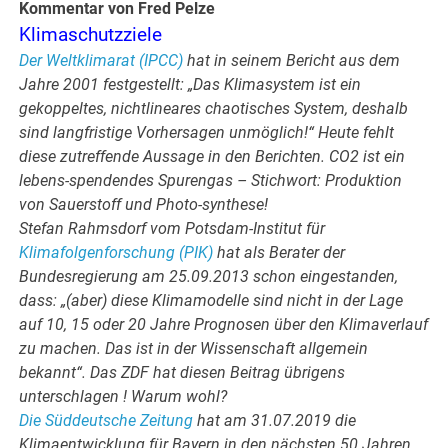
Kommentar von Fred Pelze
Klimaschutzziele
Der Weltklimarat (IPCC)
hat in seinem Bericht aus dem
Jahre 2001 festgestellt: „Das Klimasystem ist ein
gekoppeltes, nichtlineares chaotisches System, deshalb
sind langfristige Vorhersagen unmöglich!“ Heute fehlt
diese zutreffende Aussage in den Berichten. CO2 ist ein
lebens-spendendes Spurengas – Stichwort: Produktion
von Sauerstoff und Photo-synthese!
Stefan Rahmsdorf vom Potsdam-Institut für
Klimafolgenforschung (PIK)
hat als Berater der
Bundesregierung am 25.09.2013 schon eingestanden,
dass: „(aber) diese Klimamodelle sind nicht in der Lage
auf 10, 15 oder 20 Jahre Prognosen über den Klimaverlauf
zu machen. Das ist in der Wissenschaft allgemein
bekannt“. Das ZDF hat diesen Beitrag übrigens
unterschlagen ! Warum wohl?
Die Süddeutsche Zeitung
hat am 31.07.2019 die
Klimaentwicklung für Bayern in den nächsten 50 Jahren