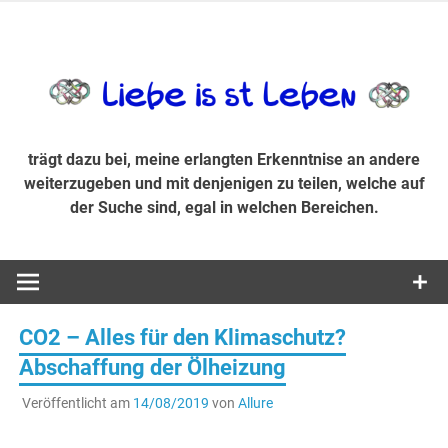
Zum
Inhalt
trägt dazu bei, diese mir erlangte Erkenntnis an andere
LiebeIsstLe
springen
weiterzugeben und mit denjenigen zu teilen, welche auf der
Suche sind, egal in welchen Bereichen.
trägt dazu bei, meine erlangten Erkenntnise an andere
weiterzugeben und mit denjenigen zu teilen, welche auf
der Suche sind, egal in welchen Bereichen.
CO2 – Alles für den Klimaschutz?
Abschaffung der Ölheizung
Veröffentlicht am
14/08/2019
von
Allure