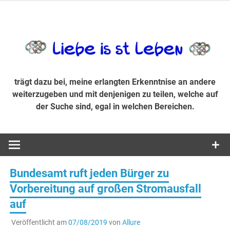
Zum
Inhalt
trägt dazu bei, diese mir erlangte Erkenntnis an andere
LiebeIsstLe
springen
weiterzugeben und mit denjenigen zu teilen, welche auf der
Suche sind, egal in welchen Bereichen.
trägt dazu bei, meine erlangten Erkenntnise an andere
weiterzugeben und mit denjenigen zu teilen, welche auf
der Suche sind, egal in welchen Bereichen.
Bundesamt ruft jeden Bürger zu
Vorbereitung auf großen Stromausfall
auf
Veröffentlicht am
07/08/2019
von
Allure