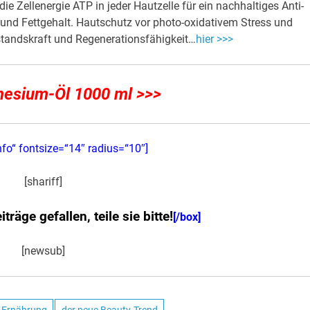
e Zellenergie ATP in jeder Hautzelle für ein nachhaltiges Anti-
it und Fettgehalt. Hautschutz vor photo-oxidativem Stress und
standskraft und Regenerationsfähigkeit…
hier >>>
nesium-Öl 1000 ml >>>
nfo“ fontsize=“14″ radius=“10″]
[shariff]
räge gefallen, teile sie bitte!
[/box]
[newsub]
r Ernährung
der neue Beauty-Trend