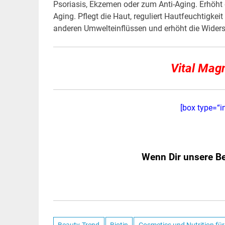
Psoriasis, Ekzemen oder zum Anti-Aging. Erhöht di
Aging. Pflegt die Haut, reguliert Hautfeuchtigke
anderen Umwelteinflüssen und erhöht die Wider
Vital Mag
[box type=“i
Wenn Dir unsere Beit
Beauty-Trend
Biotin
Cosmetics und Nutrition fü