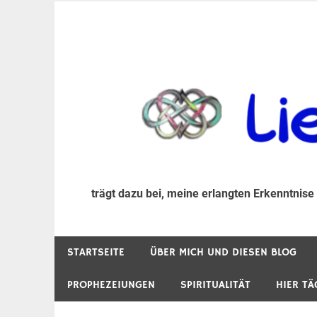
Zum
Inhalt
trägt dazu bei, diese mir erlangte Erkenntnis an
LiebeIsstLeben
springen
trägt dazu bei, meine erlangten Erkenntnise
STARTSEITE
ÜBER MICH UND DIESEN BLOG
PROPHEZEIUNGEN
SPIRITUALITÄT
HIER TÄ