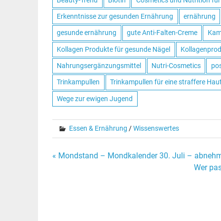
Erkenntnisse zur gesunden Ernährung
ernährung
gesunde ernährung
gute Anti-Falten-Creme
Kamp
Kollagen Produkte für gesunde Nägel
Kollagenprod
Nahrungsergänzungsmittel
Nutri-Cosmetics
pos
Trinkampullen
Trinkampullen für eine straffere Hau
Wege zur ewigen Jugend
Essen & Ernährung
/
Wissenswertes
« Mondstand – Mondkalender 30. Juli – abnehm
Beitrags-
Wer pas
Navigation