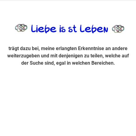
Zum
Inhalt
trägt dazu bei, diese mir erlangte Erkenntnis an andere
LiebeIsstLe
springen
weiterzugeben und mit denjenigen zu teilen, welche auf der
Suche sind, egal in welchen Bereichen.
trägt dazu bei, meine erlangten Erkenntnise an andere
weiterzugeben und mit denjenigen zu teilen, welche auf
der Suche sind, egal in welchen Bereichen.