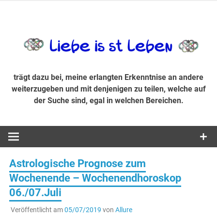
Zum
Inhalt
trägt dazu bei, diese mir erlangte Erkenntnis an andere
LiebeIsstLe
springen
weiterzugeben und mit denjenigen zu teilen, welche auf der
Suche sind, egal in welchen Bereichen.
trägt dazu bei, meine erlangten Erkenntnise an andere
weiterzugeben und mit denjenigen zu teilen, welche auf
der Suche sind, egal in welchen Bereichen.
Astrologische Prognose zum
Wochenende – Wochenendhoroskop
06./07.Juli
Veröffentlicht am
05/07/2019
von
Allure