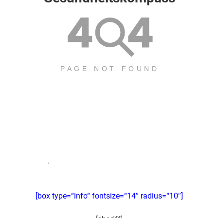
.
[box type=“info“ fontsize=“14″ radius=“10″]