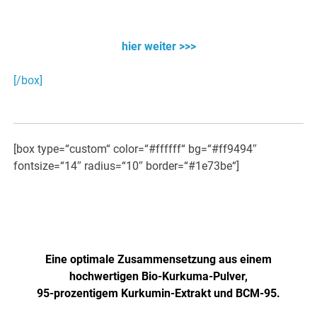
Über 12 Mio. Fans auf YouTube
hier weiter >>>
[/box]
[box type=“custom“ color=“#ffffff“ bg=“#ff9494″
fontsize=“14″ radius=“10″ border=“#1e73be“]
Jetzt NEU: Höher dosiert und
verbesserte Formel!
Eine optimale Zusammensetzung aus einem
hochwertigen Bio-Kurkuma-Pulver,
95-prozentigem Kurkumin-Extrakt und BCM-95.