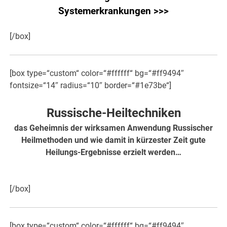
Systemerkrankungen >>>
[/box]
[box type=“custom“ color=“#ffffff“ bg=“#ff9494″
fontsize=“14″ radius=“10″ border=“#1e73be“]
Russische-Heiltechniken
das Geheimnis der wirksamen Anwendung Russischer
Heilmethoden und wie damit in kürzester Zeit gute
Heilungs-Ergebnisse erzielt werden…
hier weiter
[/box]
[box type=“custom“ color=“#ffffff“ bg=“#ff9494″