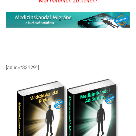
Mal natürlich zu heilen!
[ad id=“33129″]