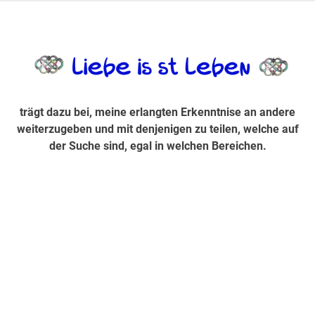
Zum
Inhalt
trägt dazu bei, diese mir erlangte Erkenntnis an andere
LiebeIsstLe
springen
weiterzugeben und mit denjenigen zu teilen, welche auf der
Suche sind, egal in welchen Bereichen.
trägt dazu bei, meine erlangten Erkenntnise an andere
weiterzugeben und mit denjenigen zu teilen, welche auf
der Suche sind, egal in welchen Bereichen.