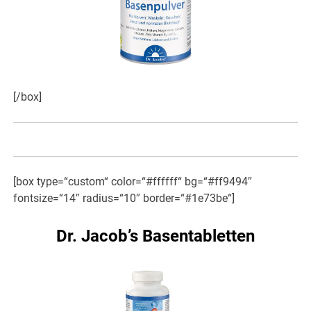
[/box]
[box type=“custom“ color=“#ffffff“ bg=“#ff9494″
fontsize=“14″ radius=“10″ border=“#1e73be“]
Dr. Jacob’s Basentabletten