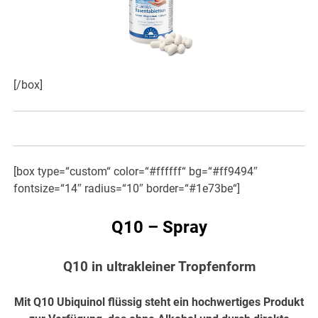
[/box]
[box type=“custom“ color=“#ffffff“ bg=“#ff9494″
fontsize=“14″ radius=“10″ border=“#1e73be“]
Q10 – Spray
Q10 in ultrakleiner Tropfenform
Mit Q10 Ubiquinol flüssig steht ein hochwertiges Produkt