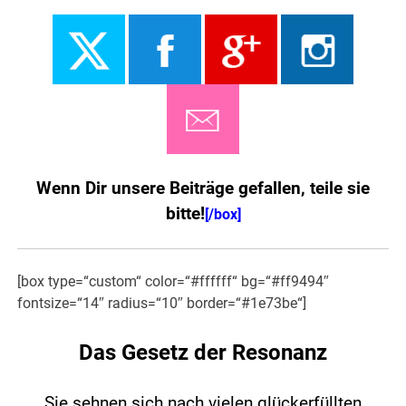
Wenn Dir unsere Beiträge gefallen, teile sie
bitte!
[/box]
[box type=“custom“ color=“#ffffff“ bg=“#ff9494″
fontsize=“14″ radius=“10″ border=“#1e73be“]
Das Gesetz der Resonanz
Sie sehnen sich nach vielen glückerfüllten