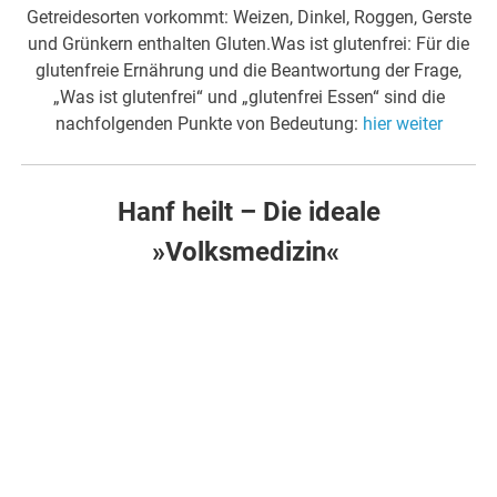
Getreidesorten vorkommt: Weizen, Dinkel, Roggen, Gerste
und Grünkern enthalten Gluten.Was ist glutenfrei: Für die
glutenfreie Ernährung und die Beantwortung der Frage,
„Was ist glutenfrei“ und „glutenfrei Essen“ sind die
nachfolgenden Punkte von Bedeutung:
hier weiter
Hanf heilt – Die ideale
»Volksmedizin«
.
.
Anhand von 45 Fallstudien wird hier die therapeutische
Wirksamkeit von Hanföl bei diversen Problemen und
Krankheitsbildern dokumentiert. Hier können Sie sich
überzeugen, dass Hanföl z.B. bei Krebs, chronischen
Schmerzen, Autismus und sozial unangepasstem
Verhalten zu einer dramatischen Besserung führen