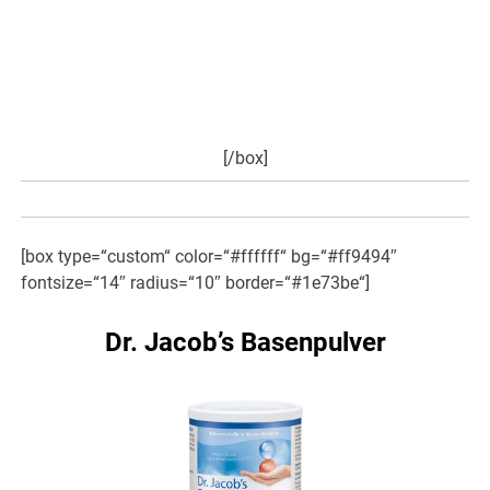
kann. Oft reichen kleinste Dosen, die keinerlei Trübung
des Bewusstseins und der Handlungsfähigkeit bewirken.
Eine Anleitung zeigt, wie das Hanföl gefahrlos und leicht
destilliert werden kann. Man braucht dafür keine
Laborausstattung und kein Expertenwissen…
hier weiter
>>>
[/box]
[box type=“custom“ color=“#ffffff“ bg=“#ff9494″
fontsize=“14″ radius=“10″ border=“#1e73be“]
Dr. Jacob’s Basenpulver