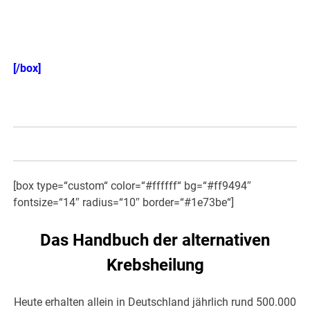
Einzeln auch hier erhältlich! >>>
[/box]
[box type=“custom“ color=“#ffffff“ bg=“#ff9494″
fontsize=“14″ radius=“10″ border=“#1e73be“]
Das Handbuch der alternativen
Krebsheilung
Heute erhalten allein in Deutschland jährlich rund 500.000