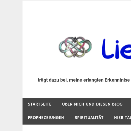
Zum
Inhalt
trägt dazu bei, diese mir erlangte Erkenntnis an
LiebeIsstLeben
springen
trägt dazu bei, meine erlangten Erkenntnise
STARTSEITE
ÜBER MICH UND DIESEN BLOG
PROPHEZEIUNGEN
SPIRITUALITÄT
HIER TÄ