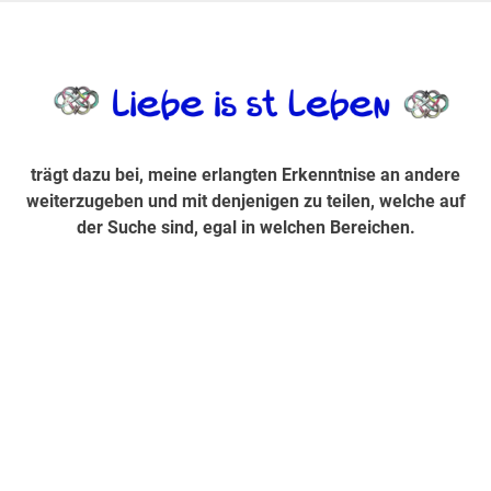
Zum
Inhalt
trägt dazu bei, diese mir erlangte Erkenntnis an andere
LiebeIsstLe
springen
weiterzugeben und mit denjenigen zu teilen, welche auf der
Suche sind, egal in welchen Bereichen.
trägt dazu bei, meine erlangten Erkenntnise an andere
weiterzugeben und mit denjenigen zu teilen, welche auf
der Suche sind, egal in welchen Bereichen.