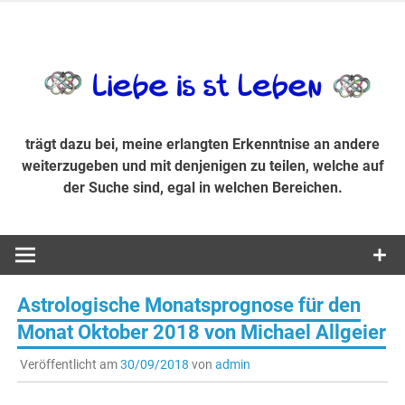
Zum
Inhalt
trägt dazu bei, diese mir erlangte Erkenntnis an andere
LiebeIsstLe
springen
weiterzugeben und mit denjenigen zu teilen, welche auf der
Suche sind, egal in welchen Bereichen.
trägt dazu bei, meine erlangten Erkenntnise an andere
weiterzugeben und mit denjenigen zu teilen, welche auf
der Suche sind, egal in welchen Bereichen.
Astrologische Monatsprognose für den
Monat Oktober 2018 von Michael Allgeier
Veröffentlicht am
30/09/2018
von
admin