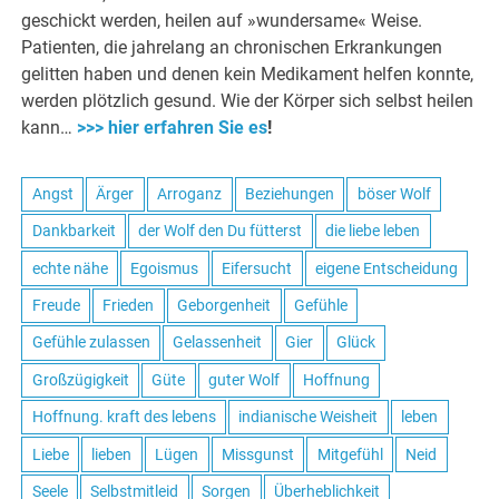
geschickt werden, heilen auf »wundersame« Weise.
Patienten, die jahrelang an chronischen Erkrankungen
gelitten haben und denen kein Medikament helfen konnte,
werden plötzlich gesund. Wie der Körper sich selbst heilen
kann…
>>> hier erfahren Sie es
!
Angst
Ärger
Arroganz
Beziehungen
böser Wolf
Dankbarkeit
der Wolf den Du fütterst
die liebe leben
echte nähe
Egoismus
Eifersucht
eigene Entscheidung
Freude
Frieden
Geborgenheit
Gefühle
Gefühle zulassen
Gelassenheit
Gier
Glück
Großzügigkeit
Güte
guter Wolf
Hoffnung
Hoffnung. kraft des lebens
indianische Weisheit
leben
Liebe
lieben
Lügen
Missgunst
Mitgefühl
Neid
Seele
Selbstmitleid
Sorgen
Überheblichkeit