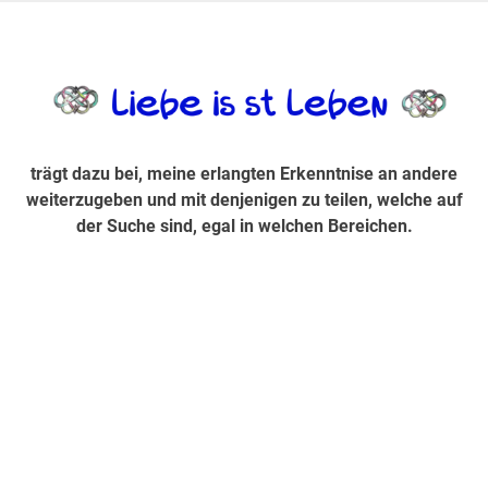
Zum
Inhalt
trägt dazu bei, diese mir erlangte Erkenntnis an andere
LiebeIsstLe
springen
weiterzugeben und mit denjenigen zu teilen, welche auf der
Suche sind, egal in welchen Bereichen.
trägt dazu bei, meine erlangten Erkenntnise an andere
weiterzugeben und mit denjenigen zu teilen, welche auf
der Suche sind, egal in welchen Bereichen.