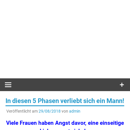
In diesen 5 Phasen verliebt sich ein Mann!
Veröffentlicht am
29/08/2018
von
admin
Viele Frauen haben Angst davor, eine einseitige