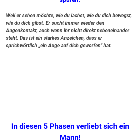
spüren.
Weil er sehen möchte, wie du lachst, wie du dich bewegst,
wie du dich gibst. Er sucht immer wieder den
Augenkontakt, auch wenn ihr nicht direkt nebeneinander
steht. Das ist ein starkes Anzeichen, dass er
sprichwörtlich „ein Auge auf dich geworfen“ hat.
.
.
In diesen 5 Phasen verliebt sich ein
Mann!