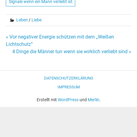
Signale wenn ein Mann verliebt ist
Leben
/
Liebe
« Vor negativer Energie schützen mit dem „Weißen
Beitrags-
Lichtschutz“
4 Dinge die Männer tun wenn sie wirklich verliebt sind »
Navigation
DATENSCHUTZERKLÄRUNG
IMPRESSUM
Erstellt mit
WordPress
und
Merlin
.