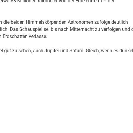
 etwa 58 Millionen Kilometer von der Erde entfernt – der
n die beiden Himmelskörper den Astronomen zufolge deutlich
ötlich. Das Schauspiel sei bis nach Mitternacht zu verfolgen und 
Erdschatten verlasse.
 gut zu sehen, auch Jupiter und Saturn. Gleich, wenn es dunke