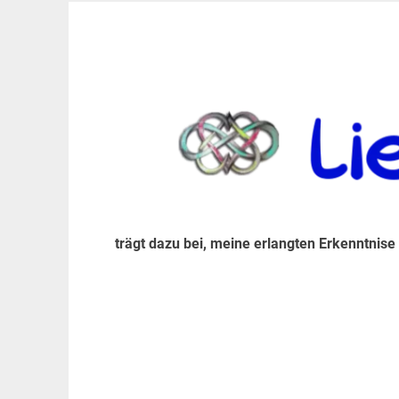
Zum
Inhalt
trägt dazu bei, diese mir erlangte Erkenntnis an
LiebeIsstLeben
springen
trägt dazu bei, meine erlangten Erkenntnise