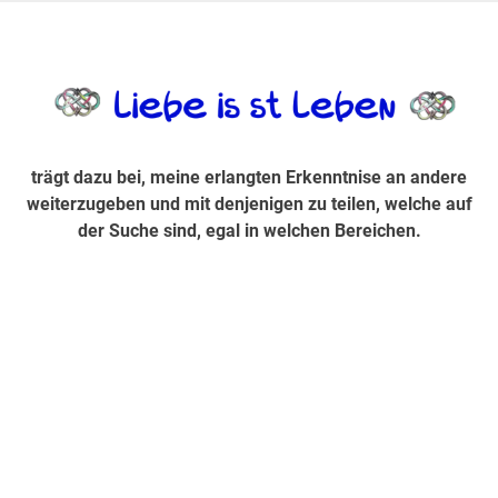
Zum
Inhalt
trägt dazu bei, diese mir erlangte Erkenntnis an andere
LiebeIsstLe
springen
weiterzugeben und mit denjenigen zu teilen, welche auf der
Suche sind, egal in welchen Bereichen.
trägt dazu bei, meine erlangten Erkenntnise an andere
weiterzugeben und mit denjenigen zu teilen, welche auf
der Suche sind, egal in welchen Bereichen.