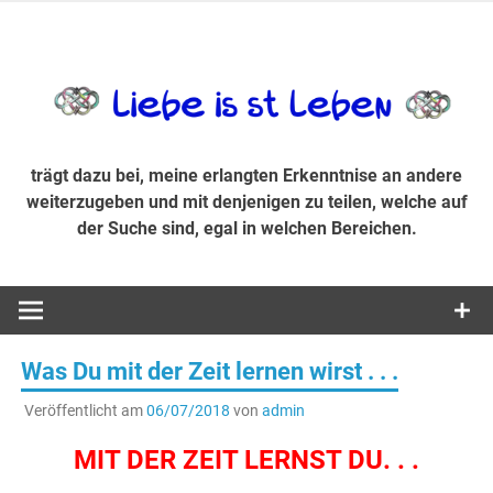
Zum
Inhalt
trägt dazu bei, diese mir erlangte Erkenntnis an andere
LiebeIsstLe
springen
weiterzugeben und mit denjenigen zu teilen, welche auf der
Suche sind, egal in welchen Bereichen.
trägt dazu bei, meine erlangten Erkenntnise an andere
weiterzugeben und mit denjenigen zu teilen, welche auf
der Suche sind, egal in welchen Bereichen.
Was Du mit der Zeit lernen wirst . . .
Veröffentlicht am
06/07/2018
von
admin
MIT DER ZEIT LERNST DU. . .