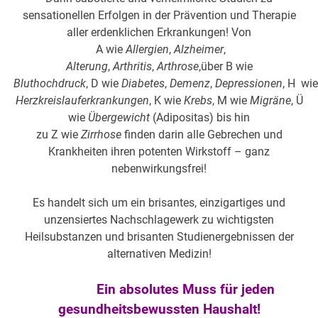
sensationellen Erfolgen in der Prävention und Therapie
aller erdenklichen Erkrankungen! Von
A wie
Allergien
,
Alzheimer
,
Alterung
,
Arthritis
,
Arthrose
,über B wie
Bluthochdruck
, D wie
Diabetes
,
Demenz
,
Depressionen
, H wi
Herzkreislauferkrankungen
, K wie
Krebs
, M wie
Migräne
, Ü
wie
Übergewicht
(Adipositas) bis hin
zu Z wie
Zirrhose
finden darin alle Gebrechen und
Krankheiten ihren potenten Wirkstoff – ganz
nebenwirkungsfrei!
Es handelt sich um ein brisantes, einzigartiges und
unzensiertes Nachschlagewerk zu wichtigsten
Heilsubstanzen und brisanten Studienergebnissen der
alternativen Medizin!
Ein absolutes Muss für jeden
gesundheitsbewussten Haushalt!