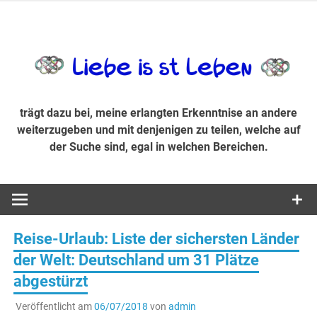
Zum
Inhalt
trägt dazu bei, diese mir erlangte Erkenntnis an andere
LiebeIsstLe
springen
weiterzugeben und mit denjenigen zu teilen, welche auf der
Suche sind, egal in welchen Bereichen.
trägt dazu bei, meine erlangten Erkenntnise an andere
weiterzugeben und mit denjenigen zu teilen, welche auf
der Suche sind, egal in welchen Bereichen.
Reise-Urlaub: Liste der sichersten Länder
der Welt: Deutschland um 31 Plätze
abgestürzt
Veröffentlicht am
06/07/2018
von
admin