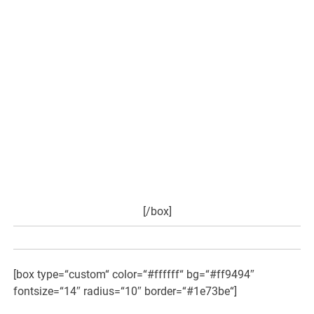
Anhand von 45 Fallstudien wird hier die therapeutische
Wirksamkeit von Hanföl bei diversen Problemen und
Krankheitsbildern dokumentiert. Hier können Sie sich
überzeugen, dass Hanföl z.B. bei Krebs, chronischen
Schmerzen, Autismus und sozial unangepasstem
Verhalten zu einer dramatischen Besserung führen
kann. Oft reichen kleinste Dosen, die keinerlei Trübung
des Bewusstseins und der Handlungsfähigkeit bewirken.
Eine Anleitung zeigt, wie das Hanföl gefahrlos und leicht
destilliert werden kann. Man braucht dafür keine
Laborausstattung und kein Expertenwissen…
hier weiter
>>>
[/box]
[box type=“custom“ color=“#ffffff“ bg=“#ff9494″
fontsize=“14″ radius=“10″ border=“#1e73be“]