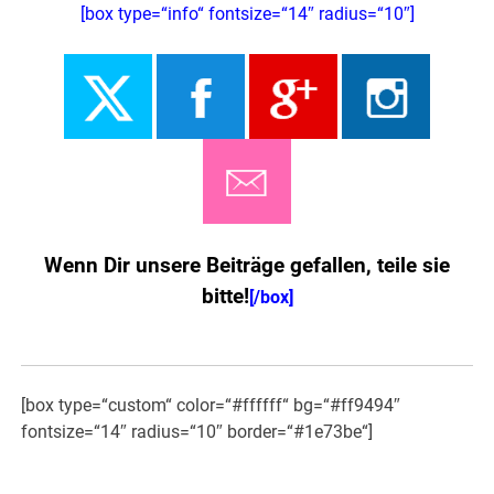
[box type=“info“ fontsize=“14″ radius=“10″]
Wenn Dir unsere Beiträge gefallen, teile sie
bitte!
[/box]
[box type=“custom“ color=“#ffffff“ bg=“#ff9494″
fontsize=“14″ radius=“10″ border=“#1e73be“]
Jetzt NEU: Höher dosiert und