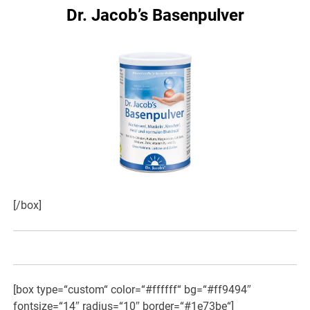
Dr. Jacob’s Basenpulver
[/box]
[box type=“custom“ color=“#ffffff“ bg=“#ff9494″
fontsize=“14″ radius=“10″ border=“#1e73be“]