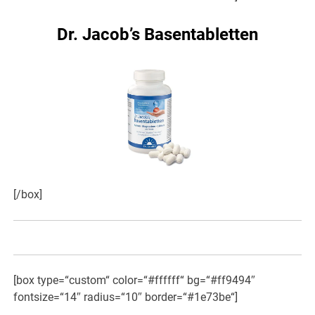
Dr. Jacob’s Basentabletten
[/box]
[box type=“custom“ color=“#ffffff“ bg=“#ff9494″
fontsize=“14″ radius=“10″ border=“#1e73be“]