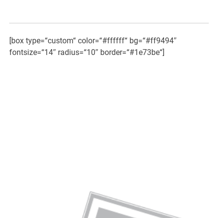
[box type=“custom“ color=“#ffffff“ bg=“#ff9494″
fontsize=“14″ radius=“10″ border=“#1e73be“]
«Die unsichtbare Kraft in
Lebensmitteln.
Bio und Nichtbio im Vergleich»