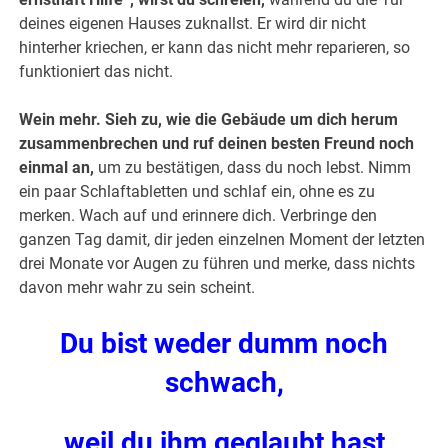
deines eigenen Hauses zuknallst. Er wird dir nicht
hinterher kriechen, er kann das nicht mehr reparieren, so
funktioniert das nicht.
Wein mehr. Sieh zu, wie die Gebäude um dich herum
zusammenbrechen und ruf deinen besten Freund noch
einmal an,
um zu bestätigen, dass du noch lebst. Nimm
ein paar Schlaftabletten und schlaf ein, ohne es zu
merken. Wach auf und erinnere dich. Verbringe den
ganzen Tag damit, dir jeden einzelnen Moment der letzten
drei Monate vor Augen zu führen und merke, dass nichts
davon mehr wahr zu sein scheint.
Du bist weder dumm noch
schwach,
weil du ihm geglaubt hast