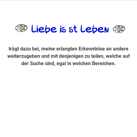
Zum
Inhalt
trägt dazu bei, diese mir erlangte Erkenntnis an andere
LiebeIsstLe
springen
weiterzugeben und mit denjenigen zu teilen, welche auf der
Suche sind, egal in welchen Bereichen.
trägt dazu bei, meine erlangten Erkenntnise an andere
weiterzugeben und mit denjenigen zu teilen, welche auf
der Suche sind, egal in welchen Bereichen.