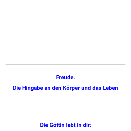
Freude.
Die Hingabe an den Körper und das Leben
Die Göttin lebt in dir: