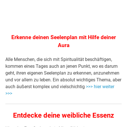
Erkenne deinen Seelenplan mit Hilfe deiner
Aura
Alle Menschen, die sich mit Spiritualität beschäftigen,
kommen eines Tages auch an jenen Punkt, wo es darum
geht, ihren eigenen Seelenplan zu erkennen, anzunehmen
und vor allem zu leben. Ein absolut wichtiges Thema, aber
auch äußerst komplex und vielschichtig
>>> hier weiter
>>>
Entdecke deine weibliche Essenz