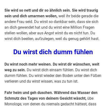
Sie wird so nett und dir so ähnlich sein.
Sie wird traurig
sein und dich umarmen wollen,
weil ihr beide gerade die
andere Frau seid. Du wirst so dankbar sein, dass sie sich
an dich gewendet hat und du wirst eine Million Fragen
stellen wollen, aber aus Angst wirst du es nicht tun. Du
wirst dich beeilen, aufzulegen, weil du genug gehört hast.
Du wirst dich dumm fühlen
Du wirst noch mehr weinen. Du wirst dir wünschen, weit
weg zu sein.
Du wirst dich einsam fühlen. Du wirst dich
dumm fühlen. Du wirst wieder den Boden unter den Füßen
verlieren und du wirst wissen, was zu tun ist.
Fahr heim und geh duschen. Während das Wasser den
Schmutz des Tages von deinem Gesicht wäscht,
übe
Monologe, von denen du niemals gedacht hättest, dass