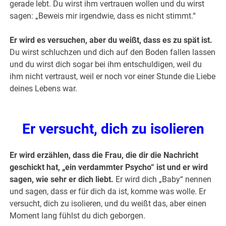
gerade lebt. Du wirst ihm vertrauen wollen und du wirst
sagen: „Beweis mir irgendwie, dass es nicht stimmt.“
Er wird es versuchen, aber du weißt, dass es zu spät ist.
Du wirst schluchzen und dich auf den Boden fallen lassen
und du wirst dich sogar bei ihm entschuldigen, weil du
ihm nicht vertraust, weil er noch vor einer Stunde die Liebe
deines Lebens war.
Er versucht, dich zu isolieren
Er wird erzählen, dass die Frau, die dir die Nachricht
geschickt hat, „ein verdammter Psycho“ ist und er wird
sagen, wie sehr er dich liebt.
Er wird dich „Baby“ nennen
und sagen, dass er für dich da ist, komme was wolle. Er
versucht, dich zu isolieren, und du weißt das, aber einen
Moment lang fühlst du dich geborgen.