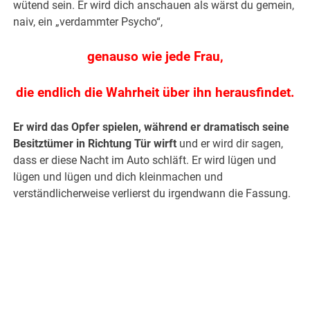
wütend sein. Er wird dich anschauen als wärst du gemein,
naiv, ein „verdammter Psycho“,
genauso wie jede Frau,
die endlich die Wahrheit über ihn herausfindet.
Er wird das Opfer spielen, während er dramatisch seine
Besitztümer in Richtung Tür wirft
und er wird dir sagen,
dass er diese Nacht im Auto schläft. Er wird lügen und
lügen und lügen und dich kleinmachen und
verständlicherweise verlierst du irgendwann die Fassung.