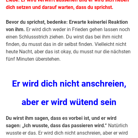
dich setzen und darauf warten, dass du sprichst.
Bevor du sprichst, bedenke: Erwarte keinerlei Reaktion
von ihm.
Er wird dich weder in Frieden gehen lassen noch
einen Schlussstrich ziehen. Du wirst das bei ihm nicht
finden, du musst das in dir selbst finden. Vielleicht nicht
heute Nacht, aber das ist okay, du musst nur die nächsten
fünf Minuten überstehen.
Er wird dich nicht anschreien,
aber er wird wütend sein
Du wirst ihm sagen, dass es vorbei ist, und er wird
sagen: „Ich wusste, dass das passieren wird.“
Natürlich
wusste er das. Er wird dich nicht anschreien, aber er wird