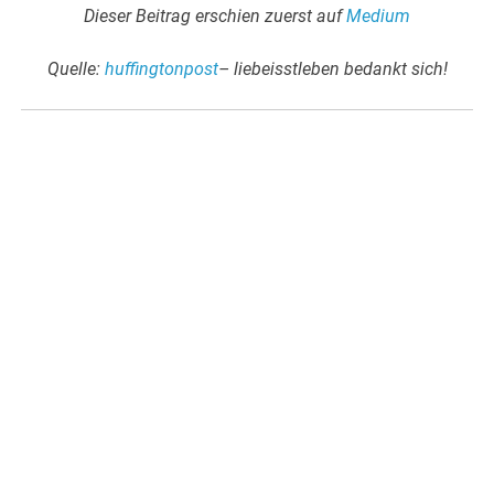
Dieser Beitrag erschien zuerst auf
Medium
Quelle:
huffingtonpost
– liebeisstleben bedankt sich!