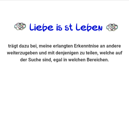
Zum
Inhalt
trägt dazu bei, diese mir erlangte Erkenntnis an andere
LiebeIsstLe
springen
weiterzugeben und mit denjenigen zu teilen, welche auf der
Suche sind, egal in welchen Bereichen.
trägt dazu bei, meine erlangten Erkenntnise an andere
weiterzugeben und mit denjenigen zu teilen, welche auf
der Suche sind, egal in welchen Bereichen.