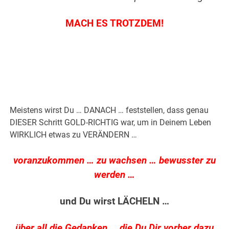
MACH ES TROTZDEM!
.
.
Meistens wirst Du … DANACH … feststellen, dass genau
DIESER Schritt GOLD-RICHTIG war, um in Deinem Leben
WIRKLICH etwas zu VERÄNDERN …
voranzukommen … zu wachsen … bewusster zu
werden …
und Du wirst LÄCHELN …
über all die Gedanken … die Du Dir vorher dazu