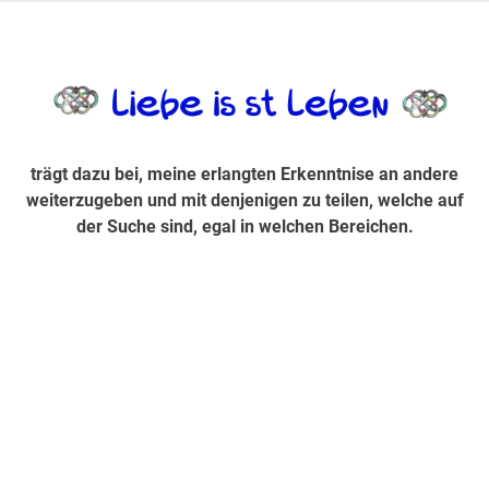
Zum
Inhalt
trägt dazu bei, diese mir erlangte Erkenntnis an andere
LiebeIsstLe
springen
weiterzugeben und mit denjenigen zu teilen, welche auf der
Suche sind, egal in welchen Bereichen.
trägt dazu bei, meine erlangten Erkenntnise an andere
weiterzugeben und mit denjenigen zu teilen, welche auf
der Suche sind, egal in welchen Bereichen.