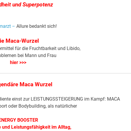
heit und Superpotenz
rnarzt –
Allure bedankt sich!
ie Maca-Wurzel
ittel für die Fruchtbarkeit und Libido,
oblemen bei Mann und Frau
hier >>>
egendäre Maca Wurzel
nd diente einst zur LEISTUNGSSTEIGERUNG im Kampf: MACA
t oder Bodybuilding, als natürlicher
ENERGY BOOSTER
 und Leistungsfähigkeit im Alltag,