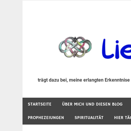
Zum
Inhalt
trägt dazu bei, diese mir erlangte Erkenntnis an
LiebeIsstLeben
springen
trägt dazu bei, meine erlangten Erkenntnise
STARTSEITE
ÜBER MICH UND DIESEN BLOG
PROPHEZEIUNGEN
SPIRITUALITÄT
HIER TÄ