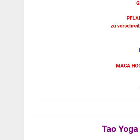
G
PFLA
zu verschrei
MACA HOC
Tao Yoga 