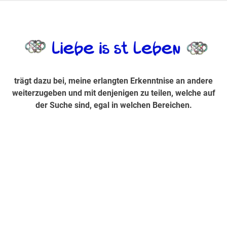
Zum
Inhalt
trägt dazu bei, diese mir erlangte Erkenntnis an andere
LiebeIsstLe
springen
weiterzugeben und mit denjenigen zu teilen, welche auf der
Suche sind, egal in welchen Bereichen.
trägt dazu bei, meine erlangten Erkenntnise an andere
weiterzugeben und mit denjenigen zu teilen, welche auf
der Suche sind, egal in welchen Bereichen.