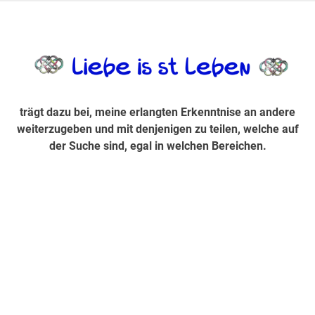
Zum
Inhalt
trägt dazu bei, diese mir erlangte Erkenntnis an andere
LiebeIsstLe
springen
weiterzugeben und mit denjenigen zu teilen, welche auf der
Suche sind, egal in welchen Bereichen.
trägt dazu bei, meine erlangten Erkenntnise an andere
weiterzugeben und mit denjenigen zu teilen, welche auf
der Suche sind, egal in welchen Bereichen.