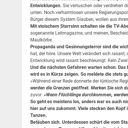
Entwicklungen.
Sie vertuschen oder verdrehen di
unten. Noch verharmlosen unsere Regierungspolit
Bürger diesem System Glauben, wollen aus ihre
Mit stoischem Starrsinn schalten sie die TV-Ab
sogenannte Leitmagazine, und meinen, Bescheid z
Maulkörbe.
Propaganda und Gesinnungsterror sind die wic
hat, der höre. Unsere Welt verändert sich rasant,
Entwicklung wird rasant beschleunigt. Kein Zweif
Und die nächsten Gefahren warten schon: Das 
wird es in Kürze zeigen. So meldete die stets 
»Während einer Rede donnerte der türkische Re
werden die Grenzen geöffnet. Merken Sie sich d
zuvor:
»Wenn Flüchtlinge durchkommen, werden 
So geht es meistens los, anders war es auch n
hier auf uns zukommt. Viele stecken den Kopf 
Tanzen.
Betäuben sich. Unterdessen schürt die vom Staat