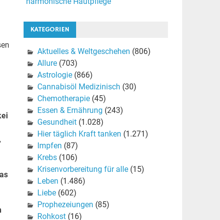
harmonische Hautpflege
KATEGORIEN
sen
Aktuelles & Weltgeschehen
(806)
Allure
(703)
Astrologie
(866)
Cannabisöl Medizinisch
(30)
Chemotherapie
(45)
Essen & Ernährung
(243)
kei
Gesundheit
(1.028)
Hier täglich Kraft tanken
(1.271)
,
Impfen
(87)
Krebs
(106)
Krisenvorbereitung für alle
(15)
was
Leben
(1.486)
Liebe
(602)
Prophezeiungen
(85)
n
Rohkost
(16)