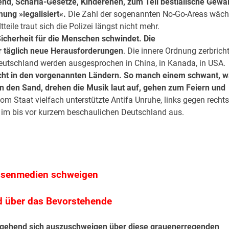
end,
Scharia-Gesetze, Kinderehen, zum Teil bestialische Gewal
ung »legalisiert«.
Die Zahl der sogenannten No-Go-Areas wäch
eile traut sich die Polizei längst nicht mehr.
 Sicherheit für die Menschen schwindet.
Die
r täglich neue Herausforderungen
. Die innere Ordnung zerbricht
eutschland werden ausgesprochen in China, in Kanada, in USA.
icht in den vorgenannten Ländern. So manch einem schwant, 
in den Sand, drehen die Musik laut auf, gehen zum Feiern und
m Staat vielfach unterstützte Antifa Unruhe, links gegen rechts
h im bis vor kurzem beschaulichen Deutschland aus.
ssenmedien schweigen
d über das Bevorstehende
gehend sich auszuschweigen über diese grauenerregenden