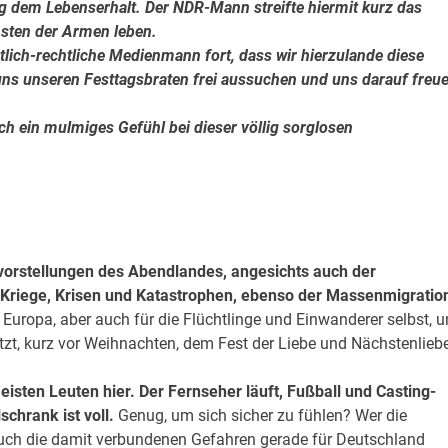
ig dem Lebenserhalt. Der NDR-Mann streifte hiermit kurz das
msten der Armen leben.
ich-rechtliche Medienmann fort, dass wir hierzulande diese
uns unseren Festtagsbraten frei aussuchen und uns darauf freu
h ein mulmiges Gefühl bei dieser völlig sorglosen
vorstellungen des Abendlandes,
angesichts auch der
Kriege, Krisen und Katastrophen, ebenso der Massenmigratio
r Europa, aber auch für die Flüchtlinge und Einwanderer selbst, 
jetzt, kurz vor Weihnachten, dem Fest der Liebe und Nächstenliebe
isten Leuten hier. Der Fernseher läuft, Fußball und Casting-
chrank ist voll.
Genug, um sich sicher zu fühlen? Wer die
 auch die damit verbundenen Gefahren gerade für Deutschland