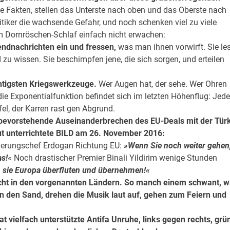
e Fakten, stellen das Unterste nach oben und das Oberste nach
iker die wachsende Gefahr, und noch schenken viel zu viele
m Dornröschen-Schlaf einfach nicht erwachen:
endnachrichten ein und fressen,
was man ihnen vorwirft. Sie le
u wissen. Sie beschimpfen jene, die sich sorgen, und erteilen
htigsten Kriegswerkzeuge.
Wer Augen hat, der sehe. Wer Ohren
 die Exponentialfunktion befindet sich im letzten Höhenflug: Jede
el, der Karren rast gen Abgrund.
bevorstehende Auseinanderbrechen des EU-Deals mit der Tür
gut unterrichtete BILD am 26. November 2016:
gierungschef Erdogan Richtung EU:
»Wenn Sie noch weiter gehen
as!
« Noch drastischer Premier Binali Yildirim wenige Stunden
sie Europa überfluten und übernehmen!«
icht in den vorgenannten Ländern. So manch einem schwant, 
in den Sand, drehen die Musik laut auf, gehen zum Feiern und
 vielfach unterstützte Antifa Unruhe, links gegen rechts, grü