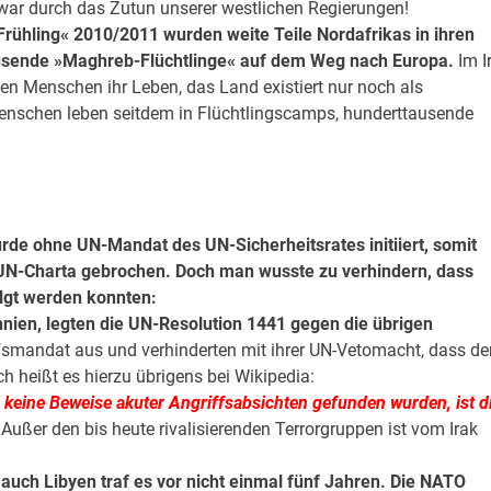
ar durch das Zutun unserer westlichen Regierungen!
 Frühling« 2010/2011 wurden weite Teile Nordafrikas in ihren
tausende »Maghreb-Flüchtlinge« auf dem Weg nach Europa.
Im I
nen Menschen ihr Leben, das Land existiert nur noch als
enschen leben seitdem in Flüchtlingscamps, hunderttausende
urde ohne UN-Mandat des UN-Sicherheitsrates initiiert, somit
 UN-Charta gebrochen. Doch man wusste zu verhindern, dass
olgt werden konnten:
nnien, legten die UN-Resolution 1441 gegen die übrigen
fsmandat aus und verhinderten mit ihrer UN-Vetomacht, dass de
ich heißt es hierzu übrigens bei Wikipedia:
keine Beweise akuter Angriffsabsichten gefunden wurden, ist d
Außer den bis heute rivalisierenden Terrorgruppen ist vom Irak
d auch Libyen traf es vor nicht einmal fünf Jahren. Die NATO