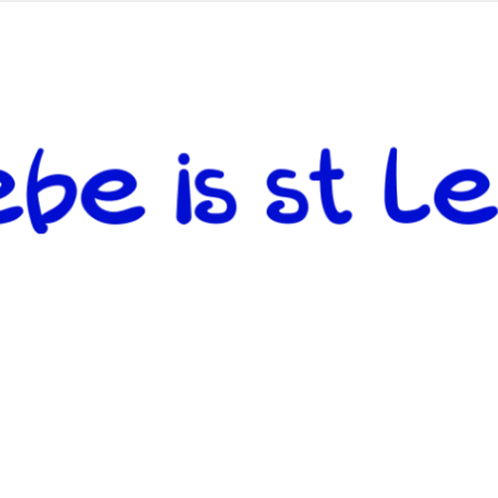
 andere weiterzugeben und mit denjenigen zu teilen, welche auf d