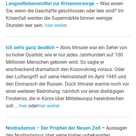
Langzeitlebensmittel zur Krisenvorsorge
– Was essen
Sie, wenn die Geschäfte geschlossen oder leer sind? Im
Krisenfall werden die Supermärkte binnen weniger
Stunden leer sein.
hier weiter
Ich seh’s ganz deutlich
–
Alois Irlmaier war ein Seher von
so hoher Qualität, wie er nur jedes Jahrhundert auf 100
Millionen Menschen geboren wird. So sagte er
erschreckend dramatisch den Kosovokrieg voraus. Oder
den Luftangriff auf seine Heimatstadt im April 1945 und
den Einmarsch der Russen. Doch Irlmaier warnte noch vor
einer weiteren Bedrohung: nämlich vor einer dreitägigen
Finsternis, die in Kürze über Mitteleuropa hereinbrechen
soll …
hier
oder
hier weiter
Nostradamus – Der Prophet der Neuen Zeit
–
Aussagen
des Nostradamus über seine bisher unbekannten