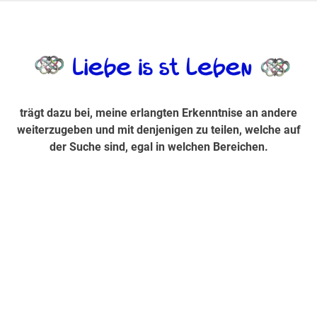
Zum
Inhalt
trägt dazu bei, diese mir erlangte Erkenntnis an andere
LiebeIsstLe
springen
weiterzugeben und mit denjenigen zu teilen, welche auf der
Suche sind, egal in welchen Bereichen.
trägt dazu bei, meine erlangten Erkenntnise an andere
weiterzugeben und mit denjenigen zu teilen, welche auf
der Suche sind, egal in welchen Bereichen.