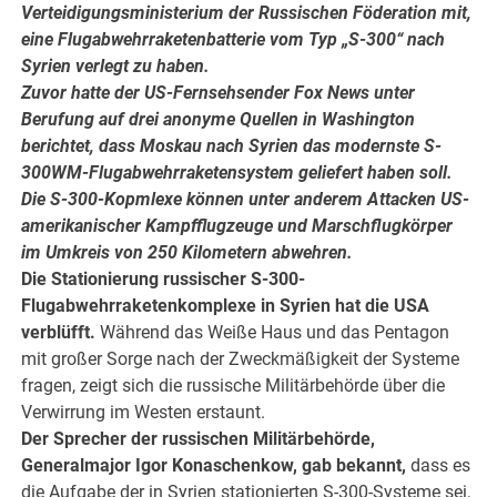
Verteidigungsministerium der Russischen Föderation mit,
eine Flugabwehrraketenbatterie vom Typ „S-300“ nach
Syrien verlegt zu haben.
Zuvor hatte der US-Fernsehsender Fox News unter
Berufung auf drei anonyme Quellen in Washington
berichtet, dass Moskau nach Syrien das modernste S-
300WM-Flugabwehrraketensystem geliefert haben soll.
Die S-300-Kopmlexe können unter anderem Attacken US-
amerikanischer Kampfflugzeuge und Marschflugkörper
im Umkreis von 250 Kilometern abwehren.
Die Stationierung russischer S-300-
Flugabwehrraketenkomplexe in Syrien hat die USA
verblüfft.
Während das Weiße Haus und das Pentagon
mit großer Sorge nach der Zweckmäßigkeit der Systeme
fragen, zeigt sich die russische Militärbehörde über die
Verwirrung im Westen erstaunt.
Der Sprecher der russischen Militärbehörde,
Generalmajor Igor Konaschenkow, gab bekannt,
dass es
die Aufgabe der in Syrien stationierten S-300-Systeme sei,