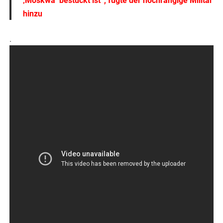
‚Moskwa‘ bestückt ist“, fügte der hochrangige Militär
hinzu
.