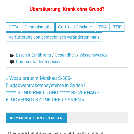
Übersäuerung, Krank ohne Grund?
CETA
Genmaismafia
Gottfried Glöckner
TiSA
TTIP
Verfütterung von gentechnisch veränderten Mais
Essen & Ernährung
/
Gesundheit
/
Wissenswertes
Kommentar hinterlassen
« Wozu braucht Moskau S-300-
Beitrags-
Flugabwehrraketensysteme in Syrien?
***** SONDERMELDUNG ***** RF VERHÄNGT
Navigation
FLUGVERBOTSZONE ÜBER SYRIEN »
KOMMENTAR HINTERLASSEN
Deine E-Mail-Adresse wird nicht veröffentlicht.