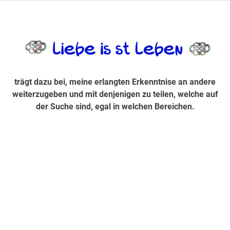
Zum
Inhalt
trägt dazu bei, diese mir erlangte Erkenntnis an andere
LiebeIsstLe
springen
weiterzugeben und mit denjenigen zu teilen, welche auf der
Suche sind, egal in welchen Bereichen.
trägt dazu bei, meine erlangten Erkenntnise an andere
weiterzugeben und mit denjenigen zu teilen, welche auf
der Suche sind, egal in welchen Bereichen.