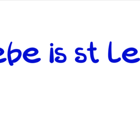
 andere weiterzugeben und mit denjenigen zu teilen, welche auf d