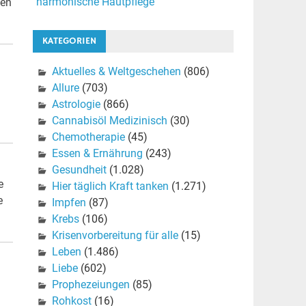
harmonische Hautpflege
sen
KATEGORIEN
Aktuelles & Weltgeschehen
(806)
Allure
(703)
Astrologie
(866)
Cannabisöl Medizinisch
(30)
Chemotherapie
(45)
Essen & Ernährung
(243)
Gesundheit
(1.028)
e
Hier täglich Kraft tanken
(1.271)
e
Impfen
(87)
Krebs
(106)
Krisenvorbereitung für alle
(15)
Leben
(1.486)
Liebe
(602)
Prophezeiungen
(85)
Rohkost
(16)