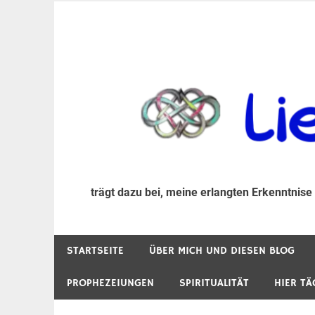
Zum
Inhalt
trägt dazu bei, diese mir erlangte Erkenntnis an
LiebeIsstLeben
springen
trägt dazu bei, meine erlangten Erkenntnise
STARTSEITE
ÜBER MICH UND DIESEN BLOG
PROPHEZEIUNGEN
SPIRITUALITÄT
HIER TÄ