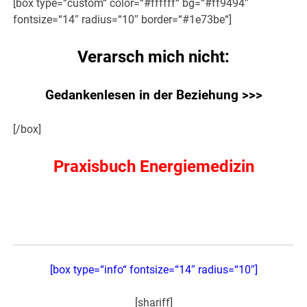
[box type=“custom“ color=“#ffffff“ bg=“#ff9494″
fontsize=“14″ radius=“10″ border=“#1e73be“]
Verarsch mich nicht:
Gedankenlesen in der Beziehung >>>
[/box]
Praxisbuch Energiemedizin
[box type=“info“ fontsize=“14″ radius=“10″]
[shariff]