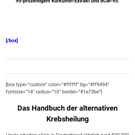
95-prozentigem Kurkumin-Extrakt und BCM-95.
Einzeln auch hier erhältlich! >>>
[/box]
[box type=“custom“ color=“#ffffff“ bg=“#ff9494″
fontsize=“14″ radius=“10″ border=“#1e73be“]
Das Handbuch der alternativen
Krebsheilung