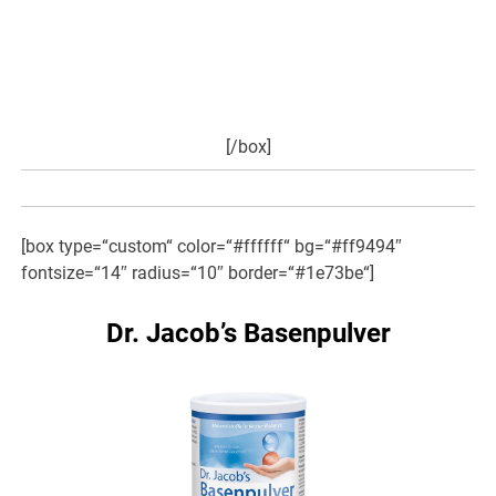
des Bewusstseins und der Handlungsfähigkeit bewirken.
Eine Anleitung zeigt, wie das Hanföl gefahrlos und leicht
destilliert werden kann. Man braucht dafür keine
Laborausstattung und kein Expertenwissen…
hier weiter
>>>
[/box]
[box type=“custom“ color=“#ffffff“ bg=“#ff9494″
fontsize=“14″ radius=“10″ border=“#1e73be“]
Dr. Jacob’s Basenpulver