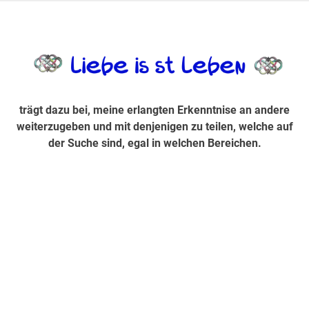
Zum
Inhalt
trägt dazu bei, diese mir erlangte Erkenntnis an andere
LiebeIsstLe
springen
weiterzugeben und mit denjenigen zu teilen, welche auf der
Suche sind, egal in welchen Bereichen.
trägt dazu bei, meine erlangten Erkenntnise an andere
weiterzugeben und mit denjenigen zu teilen, welche auf
der Suche sind, egal in welchen Bereichen.