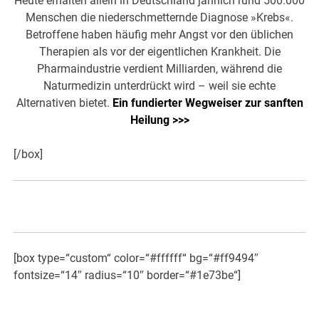
Heute erhalten allein in Deutschland jährlich rund 500.000
Menschen die niederschmetternde Diagnose »Krebs«.
Betroffene haben häufig mehr Angst vor den üblichen
Therapien als vor der eigentlichen Krankheit. Die
Pharmaindustrie verdient Milliarden, während die
Naturmedizin unterdrückt wird – weil sie echte
Alternativen bietet.
Ein fundierter Wegweiser zur sanften
Heilung >>>
[/box]
[box type=“custom“ color=“#ffffff“ bg=“#ff9494″
fontsize=“14″ radius=“10″ border=“#1e73be“]
«Die unsichtbare Kraft in