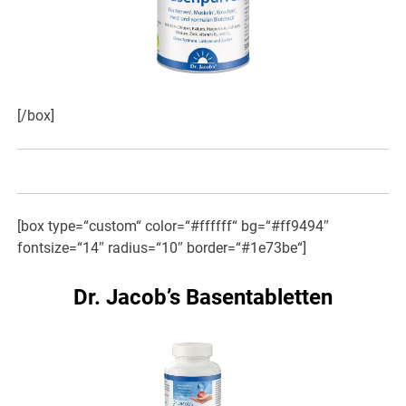
[/box]
[box type=“custom“ color=“#ffffff“ bg=“#ff9494″
fontsize=“14″ radius=“10″ border=“#1e73be“]
Dr. Jacob’s Basentabletten