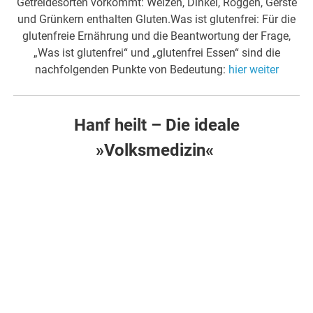
Getreidesorten vorkommt: Weizen, Dinkel, Roggen, Gerste
und Grünkern enthalten Gluten.Was ist glutenfrei: Für die
glutenfreie Ernährung und die Beantwortung der Frage,
„Was ist glutenfrei“ und „glutenfrei Essen“ sind die
nachfolgenden Punkte von Bedeutung:
hier weiter
Hanf heilt – Die ideale
»Volksmedizin«
.
.
Anhand von 45 Fallstudien wird hier die therapeutische
Wirksamkeit von Hanföl bei diversen Problemen und
Krankheitsbildern dokumentiert. Hier können Sie sich
überzeugen, dass Hanföl z.B. bei Krebs, chronischen
Schmerzen, Autismus und sozial unangepasstem
Verhalten zu einer dramatischen Besserung führen
kann. Oft reichen kleinste Dosen, die keinerlei Trübung