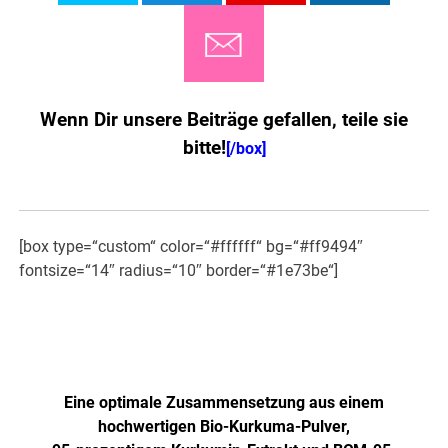
Wenn Dir unsere Beiträge gefallen, teile sie
bitte!
[/box]
[box type=“custom“ color=“#ffffff“ bg=“#ff9494″
fontsize=“14″ radius=“10″ border=“#1e73be“]
Jetzt NEU: Höher dosiert und
verbesserte Formel!
Eine optimale Zusammensetzung aus einem
hochwertigen Bio-Kurkuma-Pulver,