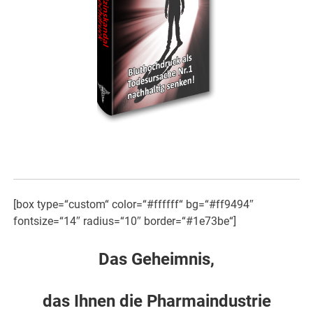
[box type=“custom“ color=“#ffffff“ bg=“#ff9494″
fontsize=“14″ radius=“10″ border=“#1e73be“]
Das Geheimnis,
das Ihnen die Pharmaindustrie