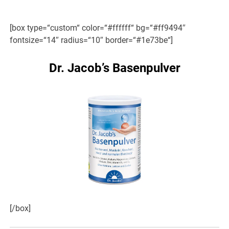
[box type=“custom“ color=“#ffffff“ bg=“#ff9494″
fontsize=“14″ radius=“10″ border=“#1e73be“]
Dr. Jacob’s Basenpulver
[/box]