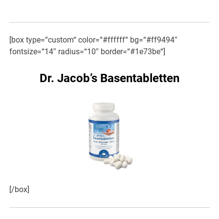
[box type=“custom“ color=“#ffffff“ bg=“#ff9494″
fontsize=“14″ radius=“10″ border=“#1e73be“]
Dr. Jacob’s Basentabletten
[/box]