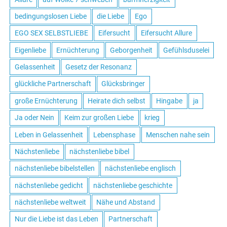
bedingungslosen Liebe
die Liebe
Ego
EGO SEX SELBSTLIEBE
Eifersucht
Eifersucht Allure
Eigenliebe
Ernüchterung
Geborgenheit
Gefühlsduselei
Gelassenheit
Gesetz der Resonanz
glückliche Partnerschaft
Glücksbringer
große Ernüchterung
Heirate dich selbst
Hingabe
ja
Ja oder Nein
Keim zur großen Liebe
krieg
Leben in Gelassenheit
Lebensphase
Menschen nahe sein
Nächstenliebe
nächstenliebe bibel
nächstenliebe bibelstellen
nächstenliebe englisch
nächstenliebe gedicht
nächstenliebe geschichte
nächstenliebe weltweit
Nähe und Abstand
Nur die Liebe ist das Leben
Partnerschaft