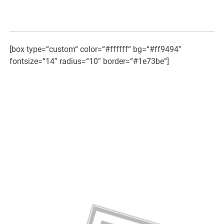
[box type=“custom“ color=“#ffffff“ bg=“#ff9494″
fontsize=“14″ radius=“10″ border=“#1e73be“]
«Die unsichtbare Kraft in
Lebensmitteln.
Bio und Nichtbio im Vergleich»