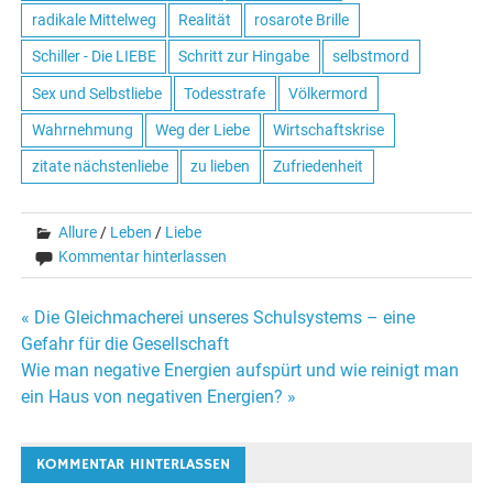
radikale Mittelweg
Realität
rosarote Brille
Schiller - Die LIEBE
Schritt zur Hingabe
selbstmord
Sex und Selbstliebe
Todesstrafe
Völkermord
Wahrnehmung
Weg der Liebe
Wirtschaftskrise
zitate nächstenliebe
zu lieben
Zufriedenheit
Allure
/
Leben
/
Liebe
Kommentar hinterlassen
« Die Gleichmacherei unseres Schulsystems – eine
Beitrags-
Gefahr für die Gesellschaft
Wie man negative Energien aufspürt und wie reinigt man
Navigation
ein Haus von negativen Energien? »
KOMMENTAR HINTERLASSEN