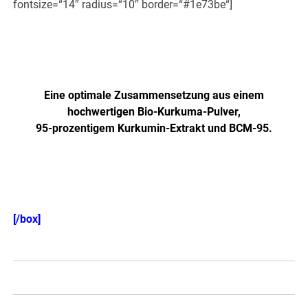
fontsize=“14″ radius=“10″ border=“#1e73be“]
Jetzt NEU: Höher dosiert und
verbesserte Formel!
Eine optimale Zusammensetzung aus einem
hochwertigen Bio-Kurkuma-Pulver,
95-prozentigem Kurkumin-Extrakt und BCM-95.
Einzeln auch hier erhältlich! >>>
[/box]