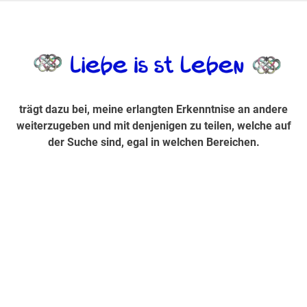
Zum
Inhalt
trägt dazu bei, diese mir erlangte Erkenntnis an andere
LiebeIsstLe
springen
weiterzugeben und mit denjenigen zu teilen, welche auf der
Suche sind, egal in welchen Bereichen.
trägt dazu bei, meine erlangten Erkenntnise an andere
weiterzugeben und mit denjenigen zu teilen, welche auf
der Suche sind, egal in welchen Bereichen.