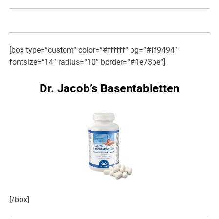
[box type=“custom“ color=“#ffffff“ bg=“#ff9494″
fontsize=“14″ radius=“10″ border=“#1e73be“]
Dr. Jacob’s Basentabletten
[/box]