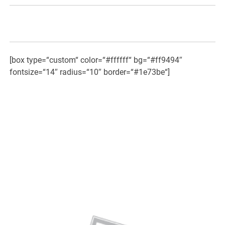
[box type=“custom“ color=“#ffffff“ bg=“#ff9494″
fontsize=“14″ radius=“10″ border=“#1e73be“]
«Die unsichtbare Kraft in
Lebensmitteln.
Bio und Nichtbio im Vergleich»