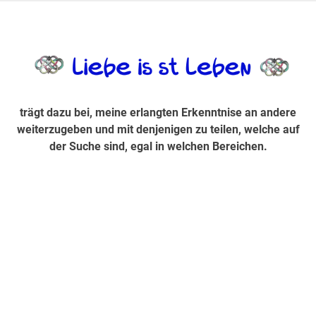
Zum
Inhalt
trägt dazu bei, diese mir erlangte Erkenntnis an andere
LiebeIsstLe
springen
weiterzugeben und mit denjenigen zu teilen, welche auf der
Suche sind, egal in welchen Bereichen.
trägt dazu bei, meine erlangten Erkenntnise an andere
weiterzugeben und mit denjenigen zu teilen, welche auf
der Suche sind, egal in welchen Bereichen.