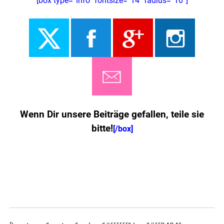
[box type=“info“ fontsize=“14″ radius=“10″]
Wenn Dir unsere Beiträge gefallen, teile sie
bitte!
[/box]