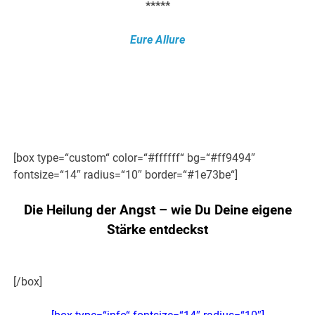
*****
Eure Allure
[box type=“custom“ color=“#ffffff“ bg=“#ff9494″
fontsize=“14″ radius=“10″ border=“#1e73be“]
Die Heilung der Angst – wie Du Deine eigene
Stärke entdeckst
[/box]