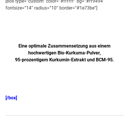
[box type=“custom“ color=“#ffffff“ bg=“#ff9494″
fontsize=“14″ radius=“10″ border=“#1e73be“]
Jetzt NEU: Höher dosiert und
verbesserte Formel!
Eine optimale Zusammensetzung aus einem
hochwertigen Bio-Kurkuma-Pulver,
95-prozentigem Kurkumin-Extrakt und BCM-95.
Einzeln auch hier erhältlich! >>>
[/box]