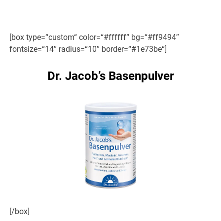
[box type=“custom“ color=“#ffffff“ bg=“#ff9494″
fontsize=“14″ radius=“10″ border=“#1e73be“]
Dr. Jacob’s Basenpulver
[/box]