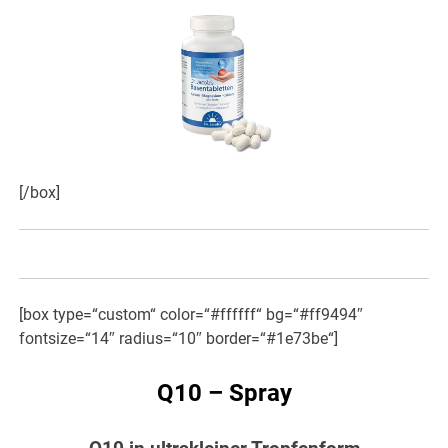
[/box]
[box type=“custom“ color=“#ffffff“ bg=“#ff9494″
fontsize=“14″ radius=“10″ border=“#1e73be“]
Q10 – Spray