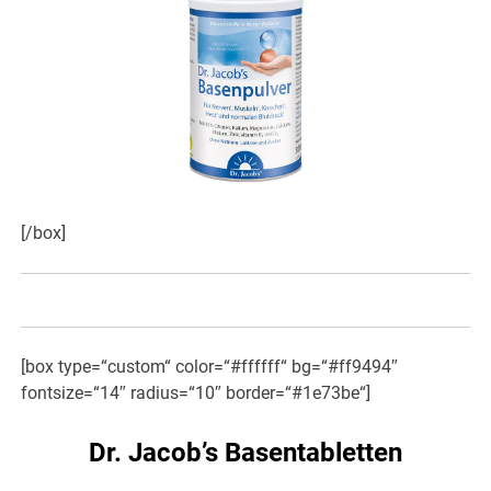
[/box]
[box type=“custom“ color=“#ffffff“ bg=“#ff9494″
fontsize=“14″ radius=“10″ border=“#1e73be“]
Dr. Jacob’s Basentabletten