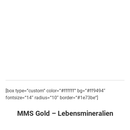
[box type=“custom“ color=“#ffffff“ bg=“#ff9494″
fontsize=“14″ radius=“10″ border=“#1e73be“]
MMS Gold – Lebensmineralien