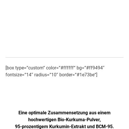
[box type=“custom“ color=“#ffffff“ bg=“#ff9494″
fontsize=“14″ radius=“10″ border=“#1e73be“]
Jetzt NEU: Höher dosiert und
verbesserte Formel!
Eine optimale Zusammensetzung aus einem
hochwertigen Bio-Kurkuma-Pulver,
95-prozentigem Kurkumin-Extrakt und BCM-95.