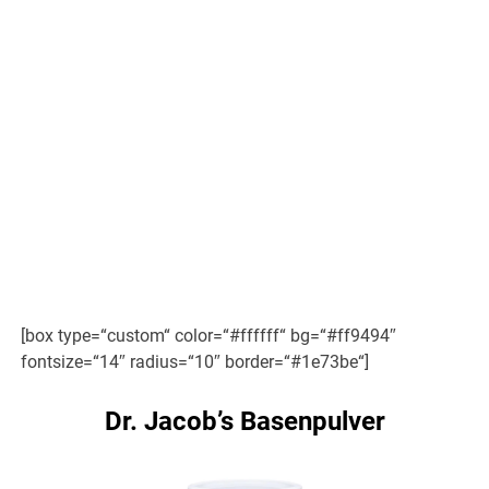
[box type=“custom“ color=“#ffffff“ bg=“#ff9494″
fontsize=“14″ radius=“10″ border=“#1e73be“]
Dr. Jacob’s Basenpulver