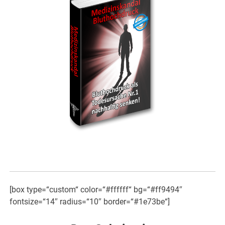
[box type=“custom“ color=“#ffffff“ bg=“#ff9494″
fontsize=“14″ radius=“10″ border=“#1e73be“]