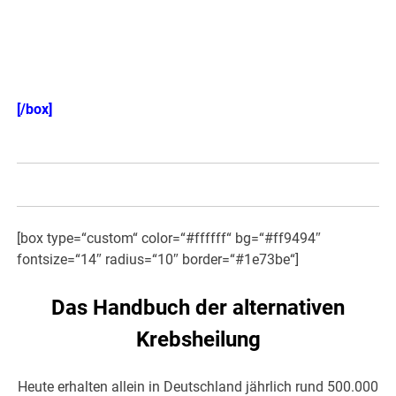
Einzeln auch hier erhältlich! >>>
[/box]
[box type=“custom“ color=“#ffffff“ bg=“#ff9494″
fontsize=“14″ radius=“10″ border=“#1e73be“]
Das Handbuch der alternativen
Krebsheilung
Heute erhalten allein in Deutschland jährlich rund 500.000