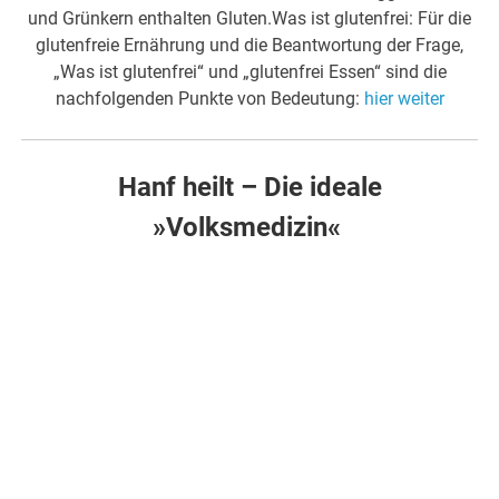
und Grünkern enthalten Gluten.Was ist glutenfrei: Für die
glutenfreie Ernährung und die Beantwortung der Frage,
„Was ist glutenfrei“ und „glutenfrei Essen“ sind die
nachfolgenden Punkte von Bedeutung:
hier weiter
Hanf heilt – Die ideale
»Volksmedizin«
.
.
Anhand von 45 Fallstudien wird hier die therapeutische
Wirksamkeit von Hanföl bei diversen Problemen und
Krankheitsbildern dokumentiert. Hier können Sie sich
überzeugen, dass Hanföl z.B. bei Krebs, chronischen
Schmerzen, Autismus und sozial unangepasstem
Verhalten zu einer dramatischen Besserung führen
kann. Oft reichen kleinste Dosen, die keinerlei Trübung