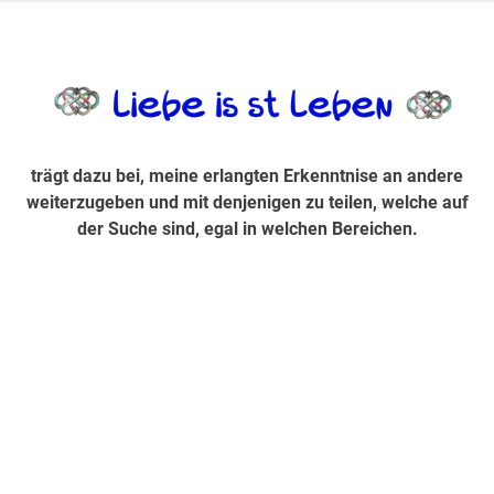
Zum
Inhalt
trägt dazu bei, diese mir erlangte Erkenntnis an andere
LiebeIsstLe
springen
weiterzugeben und mit denjenigen zu teilen, welche auf der
Suche sind, egal in welchen Bereichen.
trägt dazu bei, meine erlangten Erkenntnise an andere
weiterzugeben und mit denjenigen zu teilen, welche auf
der Suche sind, egal in welchen Bereichen.