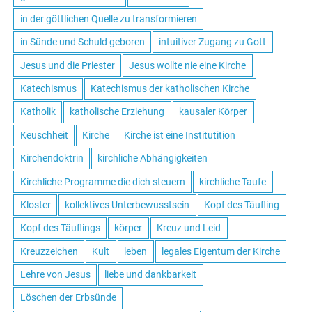
in der göttlichen Quelle zu transformieren
in Sünde und Schuld geboren
intuitiver Zugang zu Gott
Jesus und die Priester
Jesus wollte nie eine Kirche
Katechismus
Katechismus der katholischen Kirche
Katholik
katholische Erziehung
kausaler Körper
Keuschheit
Kirche
Kirche ist eine Institutition
Kirchendoktrin
kirchliche Abhängigkeiten
Kirchliche Programme die dich steuern
kirchliche Taufe
Kloster
kollektives Unterbewusstsein
Kopf des Täufling
Kopf des Täuflings
körper
Kreuz und Leid
Kreuzzeichen
Kult
leben
legales Eigentum der Kirche
Lehre von Jesus
liebe und dankbarkeit
Löschen der Erbsünde