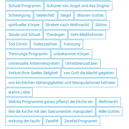
Schuld-Programm
Schüren von Angst und das Dogma
Schwingung
Seelenfeld
Siegel
Sklaven Gottes
spiritueller Körper
Streben nach Weltmacht
Sühne
Sünde und Schuld
Theologen
tiefe Meditationen
Tod Christi
Todeszeichen
Trennung
Trennungs-Programm
unbekannter Körper
universales Antennensystem
Unterbewusstsein
Verlust ihrer Seelen Seligkeit
von Gott die Macht gegeben
von kirchlichen Abhängigkeiten und Manipulationen befreien
wahre Liebe
Welche Programme genau pflanzt die Kirche ein
Weltmacht
Wie die Kirche mit den Sakramenten manipuliert
Wille Gottes
wirkung der taufe
Zweifel
Zweifel-Programm