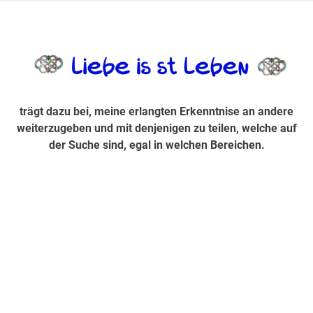
Zum
Inhalt
trägt dazu bei, diese mir erlangte Erkenntnis an andere
LiebeIsstLe
springen
weiterzugeben und mit denjenigen zu teilen, welche auf der
Suche sind, egal in welchen Bereichen.
trägt dazu bei, meine erlangten Erkenntnise an andere
weiterzugeben und mit denjenigen zu teilen, welche auf
der Suche sind, egal in welchen Bereichen.