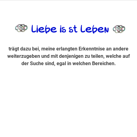
Zum
Inhalt
trägt dazu bei, diese mir erlangte Erkenntnis an andere
LiebeIsstLe
springen
weiterzugeben und mit denjenigen zu teilen, welche auf der
Suche sind, egal in welchen Bereichen.
trägt dazu bei, meine erlangten Erkenntnise an andere
weiterzugeben und mit denjenigen zu teilen, welche auf
der Suche sind, egal in welchen Bereichen.