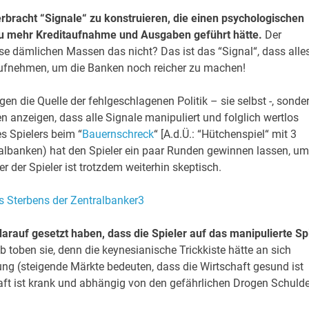
rbracht “Signale“ zu konstruieren,
die einen psychologischen
zu mehr Kreditaufnahme und Ausgaben geführt hätte.
Der
ese dämlichen Massen das nicht? Das ist das “Signal“, dass alle
 aufnehmen, um die Banken noch reicher zu machen!
gen die Quelle der fehlgeschlagenen Politik – sie selbst -, sonde
n anzeigen, dass alle Signale manipuliert und folglich wertlos
es Spielers beim “
Bauernschreck
“ [A.d.Ü.: “Hütchenspiel“ mit 3
tralbanken) hat den Spieler ein paar Runden gewinnen lassen, um
r der Spieler ist trotzdem weiterhin skeptisch.
arauf gesetzt haben, dass die Spieler auf das manipulierte Sp
b toben sie, denn die keynesianische Trickkiste hätte an sich
ng (steigende Märkte bedeuten, dass die Wirtschaft gesund ist
haft ist krank und abhängig von den gefährlichen Drogen Schuld