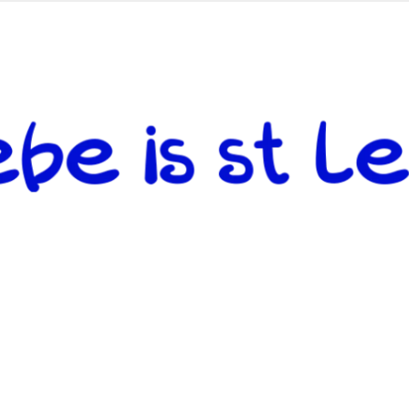
 andere weiterzugeben und mit denjenigen zu teilen, welche auf d