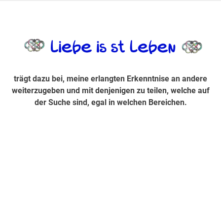
Zum
Inhalt
trägt dazu bei, diese mir erlangte Erkenntnis an andere
LiebeIsstLe
springen
weiterzugeben und mit denjenigen zu teilen, welche auf der
Suche sind, egal in welchen Bereichen.
trägt dazu bei, meine erlangten Erkenntnise an andere
weiterzugeben und mit denjenigen zu teilen, welche auf
der Suche sind, egal in welchen Bereichen.