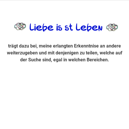
Zum
Inhalt
trägt dazu bei, diese mir erlangte Erkenntnis an andere
LiebeIsstLe
springen
weiterzugeben und mit denjenigen zu teilen, welche auf der
Suche sind, egal in welchen Bereichen.
trägt dazu bei, meine erlangten Erkenntnise an andere
weiterzugeben und mit denjenigen zu teilen, welche auf
der Suche sind, egal in welchen Bereichen.