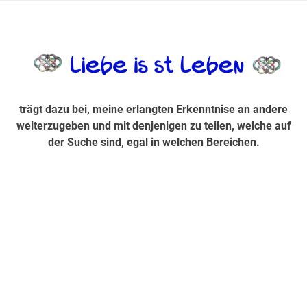
Zum
Inhalt
trägt dazu bei, diese mir erlangte Erkenntnis an andere
LiebeIsstLe
springen
weiterzugeben und mit denjenigen zu teilen, welche auf der
Suche sind, egal in welchen Bereichen.
trägt dazu bei, meine erlangten Erkenntnise an andere
weiterzugeben und mit denjenigen zu teilen, welche auf
der Suche sind, egal in welchen Bereichen.