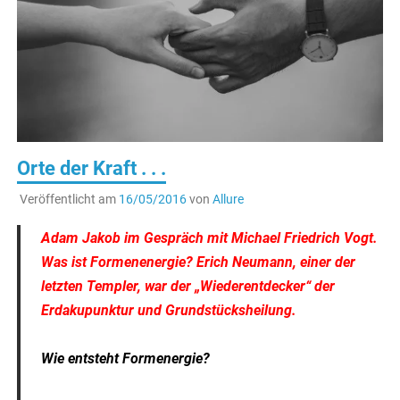
Orte der Kraft . . .
Veröffentlicht am
16/05/2016
von
Allure
Adam Jakob im Gespräch mit Michael Friedrich Vogt.
Was ist Formenenergie? Erich Neumann, einer der
letzten Templer, war der „Wiederentdecker“ der
Erdakupunktur und Grundstücksheilung.
Wie entsteht Formenergie?