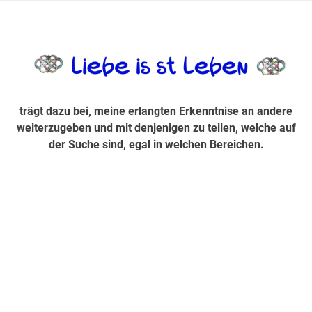
Zum
Inhalt
trägt dazu bei, diese mir erlangte Erkenntnis an andere
LiebeIsstLe
springen
weiterzugeben und mit denjenigen zu teilen, welche auf der
Suche sind, egal in welchen Bereichen.
trägt dazu bei, meine erlangten Erkenntnise an andere
weiterzugeben und mit denjenigen zu teilen, welche auf
der Suche sind, egal in welchen Bereichen.