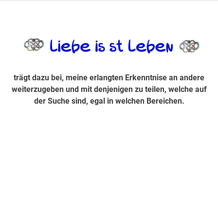
Zum
Inhalt
trägt dazu bei, diese mir erlangte Erkenntnis an andere
LiebeIsstLe
springen
weiterzugeben und mit denjenigen zu teilen, welche auf der
Suche sind, egal in welchen Bereichen.
trägt dazu bei, meine erlangten Erkenntnise an andere
weiterzugeben und mit denjenigen zu teilen, welche auf
der Suche sind, egal in welchen Bereichen.