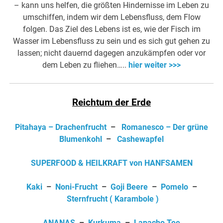
– kann uns helfen, die größten Hindernisse im Leben zu
umschiffen, indem wir dem Lebensfluss, dem Flow
folgen. Das Ziel des Lebens ist es, wie der Fisch im
Wasser im Lebensfluss zu sein und es sich gut gehen zu
lassen; nicht dauernd dagegen anzukämpfen oder vor
dem Leben zu fliehen…..
hier weiter >>>
Reichtum der Erde
Pitahaya – Drachenfrucht
–
Romanesco – Der grüne
Blumenkohl
–
Cashewapfel
SUPERFOOD & HEILKRAFT von HANFSAMEN
Kaki
–
Noni-Frucht
–
Goji Beere
–
Pomelo
–
Sternfrucht ( Karambole )
ANANAS
–
Kurkuma
–
Lapacho Tee