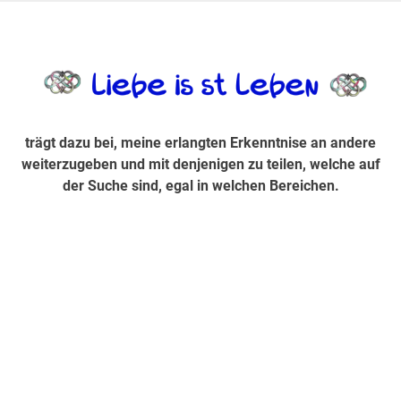
Zum
Inhalt
trägt dazu bei, diese mir erlangte Erkenntnis an andere
LiebeIsstLe
springen
weiterzugeben und mit denjenigen zu teilen, welche auf der
Suche sind, egal in welchen Bereichen.
trägt dazu bei, meine erlangten Erkenntnise an andere
weiterzugeben und mit denjenigen zu teilen, welche auf
der Suche sind, egal in welchen Bereichen.