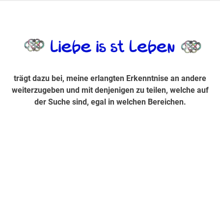
Zum
Inhalt
trägt dazu bei, diese mir erlangte Erkenntnis an andere
LiebeIsstLe
springen
weiterzugeben und mit denjenigen zu teilen, welche auf der
Suche sind, egal in welchen Bereichen.
trägt dazu bei, meine erlangten Erkenntnise an andere
weiterzugeben und mit denjenigen zu teilen, welche auf
der Suche sind, egal in welchen Bereichen.