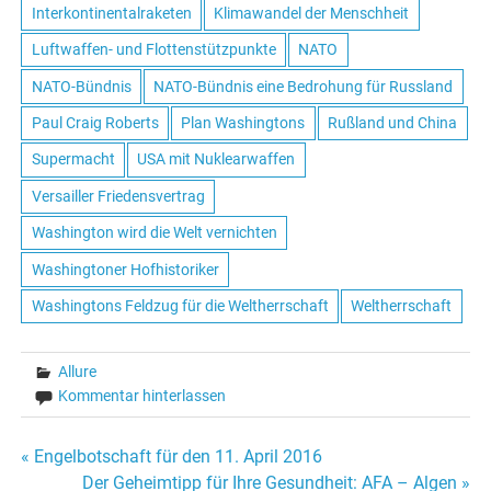
Interkontinentalraketen
Klimawandel der Menschheit
Luftwaffen- und Flottenstützpunkte
NATO
NATO-Bündnis
NATO-Bündnis eine Bedrohung für Russland
Paul Craig Roberts
Plan Washingtons
Rußland und China
Supermacht
USA mit Nuklearwaffen
Versailler Friedensvertrag
Washington wird die Welt vernichten
Washingtoner Hofhistoriker
Washingtons Feldzug für die Weltherrschaft
Weltherrschaft
Allure
Kommentar hinterlassen
« Engelbotschaft für den 11. April 2016
Beitrags-
Der Geheimtipp für Ihre Gesundheit: AFA – Algen »