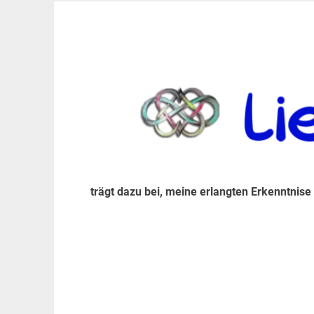
Zum
Inhalt
trägt dazu bei, diese mir erlangte Erkenntnis an
LiebeIsstLeben
springen
trägt dazu bei, meine erlangten Erkenntnise