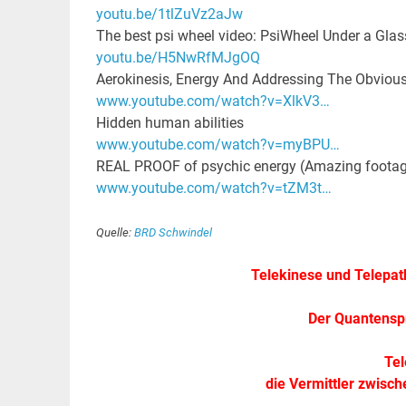
youtu.be/1tlZuVz2aJw
The best psi wheel video: PsiWheel Under a Glas
youtu.be/H5NwRfMJgOQ
Aerokinesis, Energy And Addressing The Obviou
www.youtube.com/watch?v=XlkV3…
Hidden human abilities
www.youtube.com/watch?v=myBPU…
REAL PROOF of psychic energy (Amazing footag
www.youtube.com/watch?v=tZM3t…
Quelle:
BRD Schwindel
Telekinese und Telepath
Der Quantensp
Tel
die Vermittler zwisc