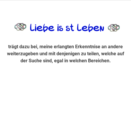
Zum
Inhalt
trägt dazu bei, diese mir erlangte Erkenntnis an andere
LiebeIsstLe
springen
weiterzugeben und mit denjenigen zu teilen, welche auf der
Suche sind, egal in welchen Bereichen.
trägt dazu bei, meine erlangten Erkenntnise an andere
weiterzugeben und mit denjenigen zu teilen, welche auf
der Suche sind, egal in welchen Bereichen.